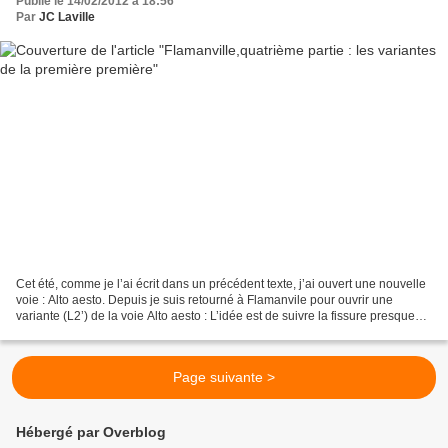
Publié le 14/02/2012 à 18:56
Par
JC Laville
Cet été, comme je l’ai écrit dans un précédent texte, j’ai ouvert une nouvelle
voie : Alto aesto. Depuis je suis retourné à Flamanvile pour ouvrir une
variante (L2’) de la voie Alto aesto : L’idée est de suivre la fissure presque
horizontale de « Macadam...
Page suivante >
Hébergé par Overblog