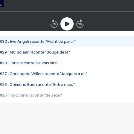
#30 : Eve Angeli raconte "Avant de partir"
#29 : MC Solaar raconte "Bouge de là"
28 : Lorie raconte "Je vais vite"
#27 : Christophe Willem raconte "Jacques a dit"
#26 : Chimène Badi raconte "Entre nous"
#25 : Indochine raconte "3e sexe"
#24 : Zaho raconte "C'est chelou"
#23 : Patrick Bruel raconte "Au café des délices"
#22 : Kyo raconte "Le chemin"