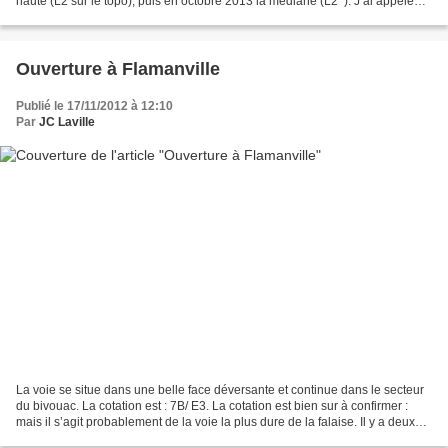
haute (L2 sur le topo), puis en octobre 2013 la médiane (L2’ ). J’ai appelé
cette voie Alto aesto....
Ouverture à Flamanville
Publié le 17/11/2012 à 12:10
Par
JC Laville
La voie se situe dans une belle face déversante et continue dans le secteur
du bivouac. La cotation est : 7B/ E3. La cotation est bien sur à confirmer :
mais il s’agit probablement de la voie la plus dure de la falaise. Il y a deux
départs : l’un entre...