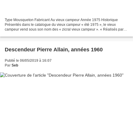
Type Mousqueton Fabricant Au vieux campeur Année 1975 Historique
Présentés dans le catalogue du vieux campeur « été 1975 », le vieux
campeur vend sous son nom des « zicral vieux campeur ». « Réalisés par
les Est Simonds à notre demande, en zicral poli-brillant…disponible...
Descendeur Pierre Allain, années 1960
Publié le 06/05/2019 à 16:07
Par
Seb