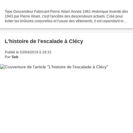
Type Descendeur Fabricant Pierre Allain Année 1961 Historique Inventé dès
1943 par Pierre Allain, c'est l'ancêtre des descendeurs actuels. Créé pour
éviter les brûlures corporelles et l'usure des vêtements, il est cependant mal
accueilli par le milieu...
L'histoire de l'escalade à Clécy
Publié le 03/04/2019 à 19:31
Par
Seb