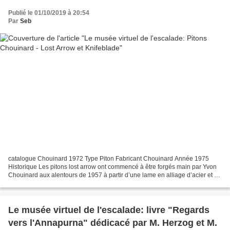
Publié le 01/10/2019 à 20:54
Par
Seb
catalogue Chouinard 1972 Type Piton Fabricant Chouinard Année 1975
Historique Les pitons lost arrow ont commencé à être forgés main par Yvon
Chouinard aux alentours de 1957 à partir d’une lame en alliage d’acier et de
chrome-molybdène, récupérée sur une...
Le musée virtuel de l'escalade: livre "Regards
vers l'Annapurna" dédicacé par M. Herzog et M.