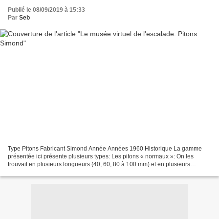
Publié le 08/09/2019 à 15:33
Par
Seb
Type Pitons Fabricant Simond Année Années 1960 Historique La gamme
présentée ici présente plusieurs types: Les pitons « normaux »: On les
trouvait en plusieurs longueurs (40, 60, 80 à 100 mm) et en plusieurs
épaisseurs (de 1 à 5 mm). Les multirocs: coniques...