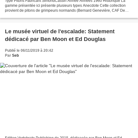
Type Pitons Fabricant SimondCassin Année Années 1960 Historique La
gamme présentée ici présente plusieurs types Anecdote Cette collection
provient de pitons de grimpeurs normands (Bernard Genevière, CAF De
Caen) et du Sud de la France. Publicité de 1...
Le musée virtuel de l'escalade: Statement
dédicacé par Ben Moon et Ed Douglas
Publié le 06/11/2019 à 20:42
Par
Seb
Edition Vertebrate Publishing de 2015, dédicacée par Ben Moon et Ed