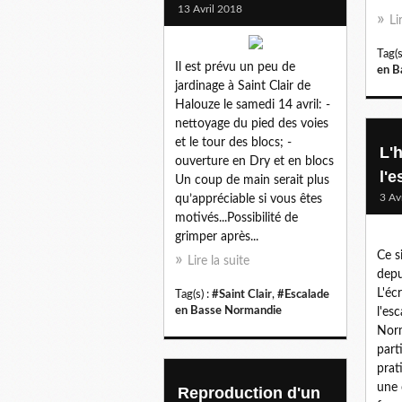
13 Avril 2018
Li
Tag(s
Il est prévu un peu de
en B
jardinage à Saint Clair de
Halouze le samedi 14 avril: -
nettoyage du pied des voies
et le tour des blocs; -
L'h
ouverture en Dry et en blocs
l'
Un coup de main serait plus
3 Av
qu’appréciable si vous êtes
motivés...Possibilité de
grimper après...
Ce s
Lire la suite
depu
L'écr
Tag(s) :
#Saint Clair
,
#Escalade
en Basse Normandie
l'es
Norm
part
prat
une 
Reproduction d'un