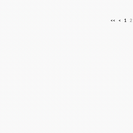
<<
<
1
2