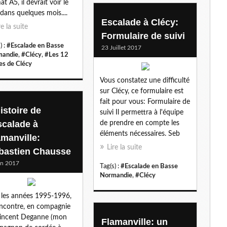
at A5, il devrait voir le
 dans quelques mois....
Escalade à Clécy:
re la suite
Formulaire de suivi
) :
#Escalade en Basse
23 Juillet 2017
mandie
,
#Clécy
,
#Les 12
es de Clécy
Vous constatez une difficulté
sur Clécy, ce formulaire est
fait pour vous: Formulaire de
istoire de
suivi Il permettra à l'équipe
scalade à
de prendre en compte les
éléments nécessaires. Seb
amanville:
Lire la suite
bastien Chausse
in 2017
Tag(s) :
#Escalade en Basse
Normandie
,
#Clécy
 les années 1995-1996,
encontre, en compagnie
incent Deganne (mon
Flamanville: un