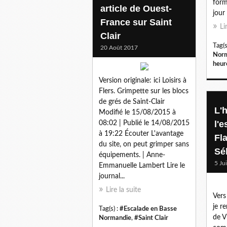
form
article de Ouest-
jour
France sur Saint
Li
Clair
Tag(s
20 Août 2017
Nor
heur
Version originale: ici Loisirs à
Flers. Grimpette sur les blocs
de grés de Saint-Clair
L'h
Modifié le 15/08/2015 à
l'e
08:02 | Publié le 14/08/2015
à 19:22 Écouter L'avantage
Fl
du site, on peut grimper sans
Sé
équipements. | Anne-
5 Ju
Emmanuelle Lambert Lire le
journal...
Lire la suite
Vers
je r
Tag(s) :
#Escalade en Basse
de V
Normandie
,
#Saint Clair