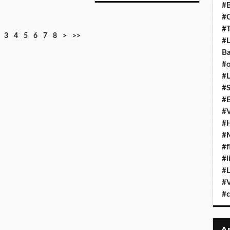
#B
#C
#T
3
4
5
6
7
8
>
>>
#L
Ba
#o
#L
#S
#E
#
#H
#M
#f
#l
#L
#V
#c