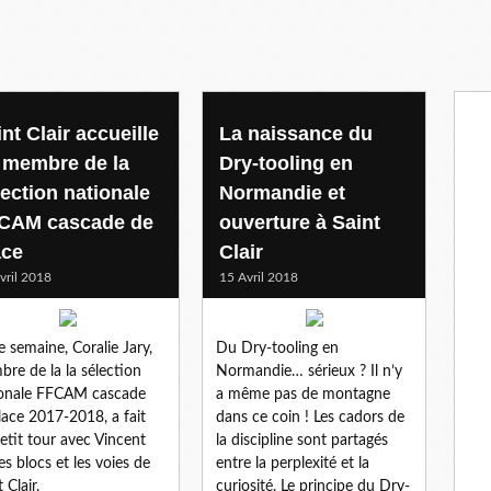
mandie
nt Clair accueille
La naissance du
 membre de la
Dry-tooling en
lection nationale
Normandie et
CAM cascade de
ouverture à Saint
ace
Clair
vril 2018
15 Avril 2018
e semaine, Coralie Jary,
Du Dry-tooling en
re de la la sélection
Normandie… sérieux ? Il n’y
onale FFCAM cascade
a même pas de montagne
lace 2017-2018, a fait
dans ce coin ! Les cadors de
etit tour avec Vincent
la discipline sont partagés
les blocs et les voies de
entre la perplexité et la
 Clair.
curiosité. Le principe du Dry-