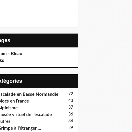
Pages
bum - Bleau
ks
Catégories
72
scalade en Basse Normandie
43
locs en France
37
lpinisme
36
usée virtuel de l'escalade
34
utres
29
rimpe à l'étranger....