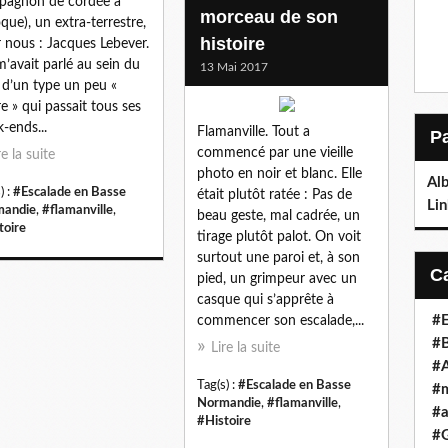
pagnon de cordée à
morceau de son
oque), un extra-terrestre,
histoire
 nous : Jacques Lebever.
’avait parlé au sein du
13 Mai 2017
d’un type un peu «
re » qui passait tous ses
-ends...
Flamanville. Tout a
commencé par une vieille
re la suite
photo en noir et blanc. Elle
Al
) :
#Escalade en Basse
était plutôt ratée : Pas de
Lin
mandie
,
#flamanville
,
beau geste, mal cadrée, un
toire
tirage plutôt palot. On voit
surtout une paroi et, à son
pied, un grimpeur avec un
casque qui s’apprête à
#E
commencer son escalade,...
#B
Lire la suite
#A
Tag(s) :
#Escalade en Basse
#m
Normandie
,
#flamanville
,
#a
#Histoire
#G