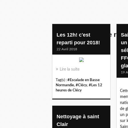
escalade en basse nor
Les 12h! c'est
Sai
reparti pour 2018!
un
22 Avril 2018
sé
FF
gl
Lire la suite
19 A
Tag(s) :
#Escalade en Basse
Normandie
,
#Clécy
,
#Les 12
heures de Clécy
Cett
memb
nati
de g
un p
Nettoyage à saint
sur 
Clair
Saint