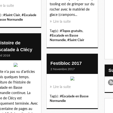
tooling est de grimper sur du
re la suite
rocher avec le matériel de
glace (crampons...
) :
#Saint Clair
,
#Escalade
asse Normandie
Lire la suite
Tag(s) :
#Topos gratuits
,
#Escalade en Basse
Normandie
,
#Saint Clair
istoire de
escalade à Clécy
ril 2018
Festibloc 2017
2 Novembre 2017
ite n'a pas vu d'articles
is quelques temps.
iture de l'histoire de
Lire la suite
calade en Basse
andie continue. La
Tag(s) :
#Escalade en Basse
ie de Clécy est
Normandie
iquement terminée. Avec
centaine de pages au