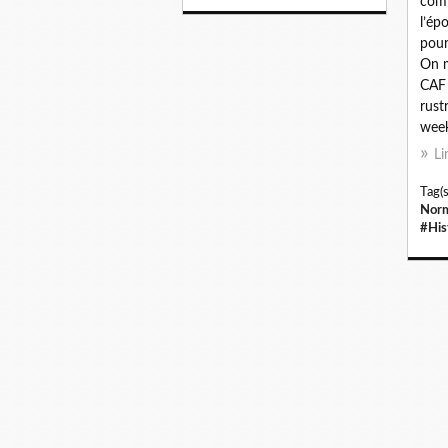
com
l’ép
pour
On m
CAF 
rust
week
Li
Tag(s
Nor
#His