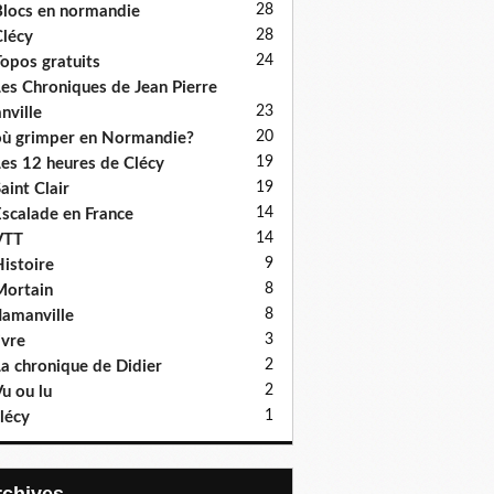
28
locs en normandie
28
lécy
24
opos gratuits
es Chroniques de Jean Pierre
23
nville
20
ù grimper en Normandie?
19
es 12 heures de Clécy
19
aint Clair
14
scalade en France
14
VTT
9
istoire
8
ortain
8
lamanville
3
ivre
2
a chronique de Didier
2
u ou lu
1
lécy