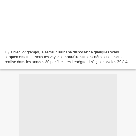
Il y a bien longtemps, le secteur Barnabé disposait de quelques voies
supplémentaires. Nous les voyons apparaître sur le schéma ci-dessous
réalisé dans les années 80 par Jacques Lebègue. Il s'agit des voies 39 à 40
entourées en rouge. Elles n'avaient...