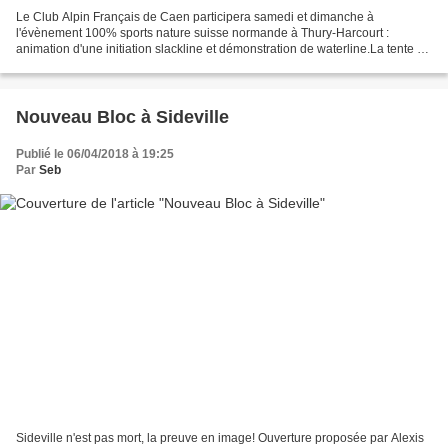
Le Club Alpin Français de Caen participera samedi et dimanche à
l'évènement 100% sports nature suisse normande à Thury-Harcourt :
animation d'une initiation slackline et démonstration de waterline.La tente du
club sera présente et nous recherchons quelques...
Nouveau Bloc à Sideville
Publié le 06/04/2018 à 19:25
Par
Seb
Sideville n'est pas mort, la preuve en image! Ouverture proposée par Alexis