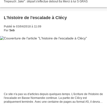
Trepeuch: Jake" : départ s'effectue debout 6a Merci à lui S GRAS
L'histoire de l'escalade à Clécy
Publié le 03/04/2018 à 11:09
Par
Seb
Ce site n'a pas vu d'articles depuis quelques temps. L'écriture de l'histoire de
l'escalade en Basse Normandie continue. La partie de Clécy est
pratiquement terminée. Avec une centaine de pages au format A5, il devrait
voir le jour dans quelques mois....