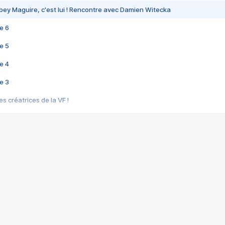
bey Maguire, c'est lui ! Rencontre avec Damien Witecka
e 6
e 5
e 4
e 3
s créatrices de la VF !
e 2
e 1
e Mektoub My Love arrive enfin ! Rencontre avec Shaïn Boumedine et Sal
i : après Toni en famille
elle réalise le bouleversant Dites lui que je l'aime
ais ! Rencontre autour de Vie privée de Rebecca Zlotowski