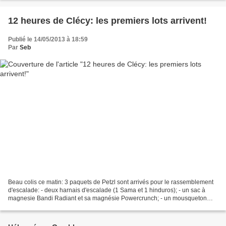
12 heures de Clécy: les premiers lots arrivent!
Publié le 14/05/2013 à 18:59
Par
Seb
Beau colis ce matin: 3 paquets de Petzl sont arrivés pour le rassemblement
d'escalade: - deux harnais d'escalade (1 Sama et 1 hinduros); - un sac à
magnesie Bandi Radiant et sa magnésie Powercrunch; - un mousqueton
attache 3D; - deux bannières peztl;...