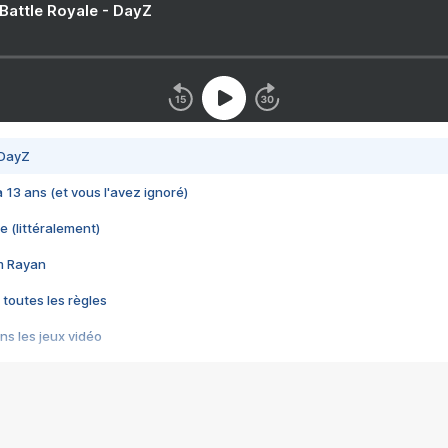
 Battle Royale - DayZ
 DayZ
 a 13 ans (et vous l'avez ignoré)
e (littéralement)
im Rayan
 toutes les règles
s les jeux vidéo
us choquant de Rockstar ? - Le scandale BULLY
e plus moche de Steam
du RÊVE tourne au CAUCHEMAR