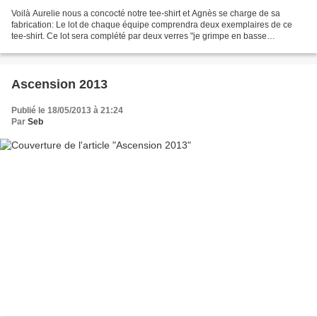
Voilà Aurelie nous a concocté notre tee-shirt et Agnès se charge de sa
fabrication: Le lot de chaque équipe comprendra deux exemplaires de ce
tee-shirt. Ce lot sera complété par deux verres "je grimpe en basse
normandie" Un topo de Clécy sera également...
Ascension 2013
Publié le 18/05/2013 à 21:24
Par
Seb