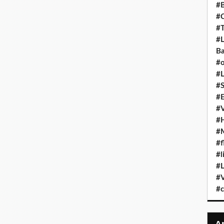
#B
#C
#T
#L
Ba
#o
#L
#S
#E
#
#H
#M
#f
#l
#L
#V
#c