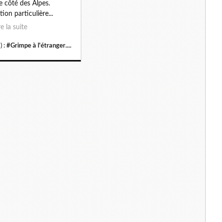
e côté des Alpes.
ion particulière...
re la suite
) :
#Grimpe à l'étranger....