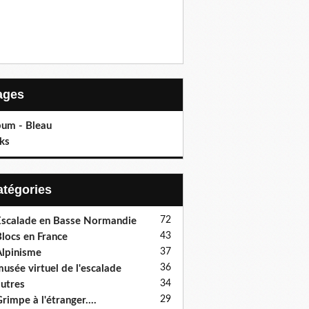
Pages
bum - Bleau
ks
Catégories
72
scalade en Basse Normandie
43
locs en France
37
lpinisme
36
usée virtuel de l'escalade
34
utres
29
rimpe à l'étranger....