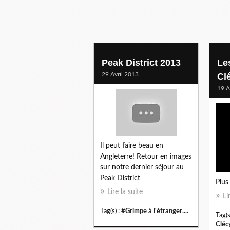
Peak District 2013
Le
29 Avril 2013
Cl
19 A
Il peut faire beau en
Angleterre! Retour en images
sur notre dernier séjour au
Peak District
Plus 
Lire la suite
Li
Tag(s) :
#Grimpe à l'étranger....
Tag(s
Cléc