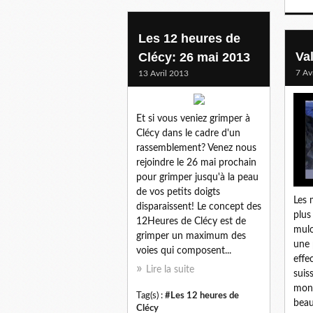
Les 12 heures de
Val
Clécy: 26 mai 2013
7 Av
13 Avril 2013
Et si vous veniez grimper à
Clécy dans le cadre d'un
rassemblement? Venez nous
rejoindre le 26 mai prochain
pour grimper jusqu'à la peau
de vos petits doigts
Les 
disparaissent! Le concept des
plus
12Heures de Clécy est de
mulo
grimper un maximum des
une 
voies qui composent...
effe
Lire la suite
suis
mon 
Tag(s) :
#Les 12 heures de
beau
Clécy