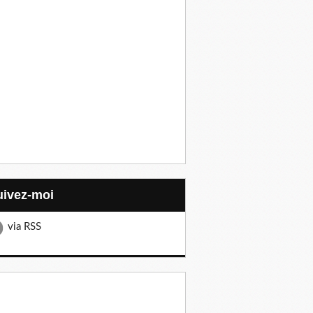
Suivez-moi
via RSS