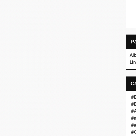
Al
Lin
#E
#B
#A
#m
#a
#G