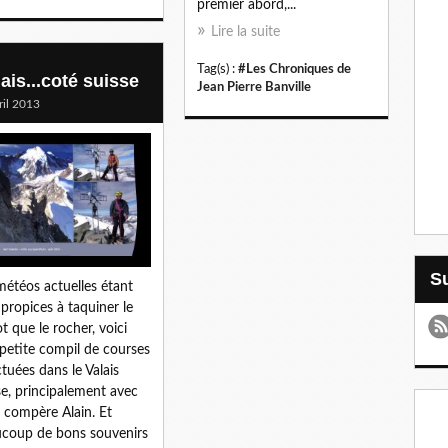
premier abord,...
Lire la suite
Tag(s) :
#Les Chroniques de
ais...coté suisse
Jean Pierre Banville
ril 2013
météos actuelles étant
 propices à taquiner le
t que le rocher, voici
petite compil de courses
ctuées dans le Valais
se, principalement avec
compère Alain. Et
coup de bons souvenirs