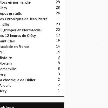
28
locs en normandie
28
lécy
24
opos gratuits
es Chroniques de Jean Pierre
23
nville
20
ù grimper en Normandie?
19
es 12 heures de Clécy
19
aint Clair
14
scalade en France
14
VTT
9
istoire
8
ortain
8
lamanville
3
ivre
2
a chronique de Didier
2
u ou lu
1
lécy