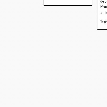
de c
Ment
Li
Tag(s