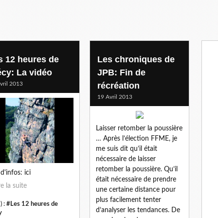
s 12 heures de
Les chroniques de
écy: La vidéo
JPB: Fin de
vril 2013
récréation
19 Avril 2013
Laisser retomber la poussière
… Après l’élection FFME, je
me suis dit qu’il était
nécessaire de laisser
retomber la poussière. Qu’il
d'infos: ici
était nécessaire de prendre
re la suite
une certaine distance pour
plus facilement tenter
) :
#Les 12 heures de
d’analyser les tendances. De
y