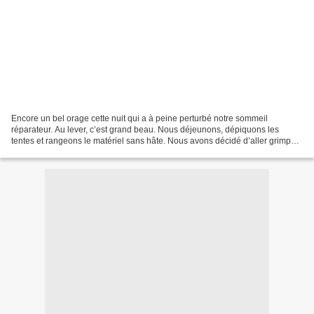
Encore un bel orage cette nuit qui a à peine perturbé notre sommeil
réparateur. Au lever, c’est grand beau. Nous déjeunons, dépiquons les
tentes et rangeons le matériel sans hâte. Nous avons décidé d’aller grimper
au 91.1 pour que Fred puisse voir le...