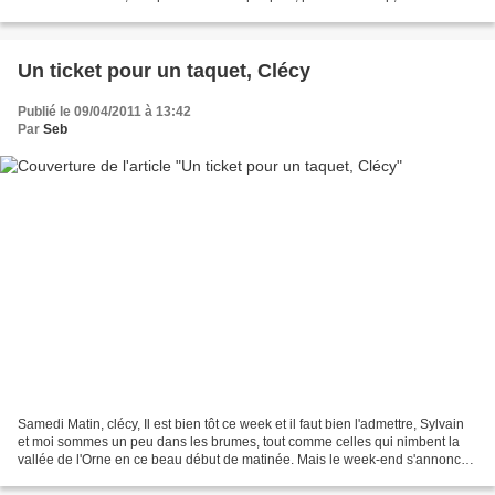
Maurice si on grimpe dans le 3/4 ou...
Un ticket pour un taquet, Clécy
Publié le 09/04/2011 à 13:42
Par
Seb
Samedi Matin, clécy, Il est bien tôt ce week et il faut bien l'admettre, Sylvain
et moi sommes un peu dans les brumes, tout comme celles qui nimbent la
vallée de l'Orne en ce beau début de matinée. Mais le week-end s'annonce
radieux, le camping est plein...