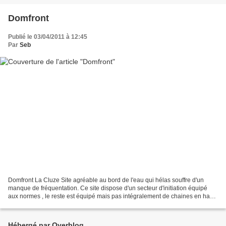
Domfront
Publié le 03/04/2011 à 12:45
Par
Seb
Domfront La Cluze Site agréable au bord de l'eau qui hélas souffre d'un
manque de fréquentation. Ce site dispose d'un secteur d'initiation équipé
aux normes , le reste est équipé mais pas intégralement de chaines en haut
des voies. Site à (re)découvrir...
Hébergé par Overblog