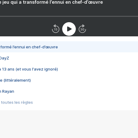
e jeu qui a transformé l’ennui en chef-d’œuvre
nsformé l’ennui en chef-d’œuvre
 DayZ
 a 13 ans (et vous l'avez ignoré)
e (littéralement)
im Rayan
 toutes les règles
s les jeux vidéo
us choquant de Rockstar ? - Le scandale BULLY
e plus moche de Steam