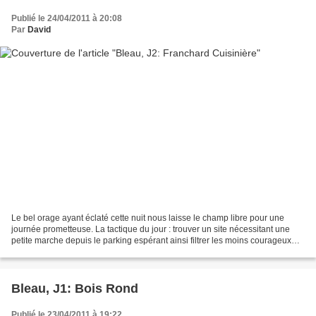
Publié le 24/04/2011 à 20:08
Par
David
Le bel orage ayant éclaté cette nuit nous laisse le champ libre pour une
journée prometteuse. La tactique du jour : trouver un site nécessitant une
petite marche depuis le parking espérant ainsi filtrer les moins courageux
des grimpeurs. Franchard Cuisinière...
Bleau, J1: Bois Rond
Publié le 23/04/2011 à 19:22