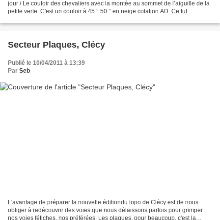
jour / Le couloir des chevaliers avec la montée au sommet de l’aiguille de la
petite verte. C'est un couloir à 45 ° 50 ° en neige cotation AD. Ce fut
tranquille mais c'était...
Secteur Plaques, Clécy
Publié le 10/04/2011 à 13:39
Par
Seb
L'avantage de préparer la nouvelle éditiondu topo de Clécy est de nous
obliger à redécouvrir des voies que nous délaissons parfois pour grimper
nos voies fétiches, nos préférées. Les plaques, pour beaucoup, c'est la