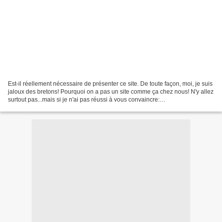
Est-il réellement nécessaire de présenter ce site. De toute façon, moi, je suis
jaloux des bretons! Pourquoi on a pas un site comme ça chez nous! N'y allez
surtout pas...mais si je n'ai pas réussi à vous convaincre:
"http://topokerlouan.free.fr Plus sérieusement,...