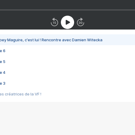
bey Maguire, c'est lui ! Rencontre avec Damien Witecka
e 6
e 5
e 4
e 3
s créatrices de la VF !
e 2
e 1
e Mektoub My Love arrive enfin ! Rencontre avec Shaïn Boumedine et Sal