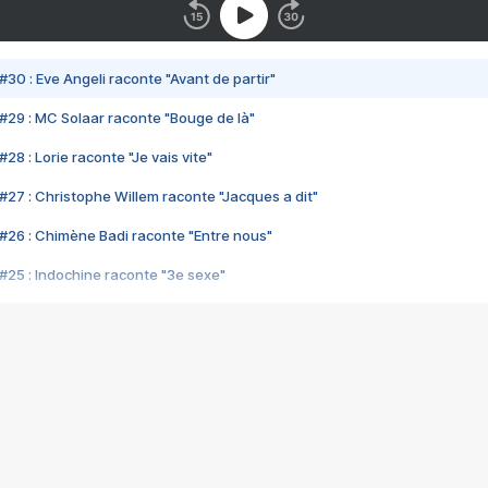
#30 : Eve Angeli raconte "Avant de partir"
#29 : MC Solaar raconte "Bouge de là"
28 : Lorie raconte "Je vais vite"
#27 : Christophe Willem raconte "Jacques a dit"
#26 : Chimène Badi raconte "Entre nous"
#25 : Indochine raconte "3e sexe"
#24 : Zaho raconte "C'est chelou"
#23 : Patrick Bruel raconte "Au café des délices"
#22 : Kyo raconte "Le chemin"
#21 : Nolwenn Leroy raconte "Cassé"
#20 : Patrick Hernandez raconte "Born to be alive"