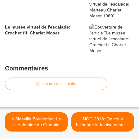
Le musée virtuel de l'escalade:
Crochet fifi Charlet Moser
Commentaires
Ajouter un commentaire
< Sideville Bouldering: Le
NOG 2018: On vous
site de bloc du Cotentin
bichonne la falaise avant le
testé par un voisin d'outre
rassemblement >
manche