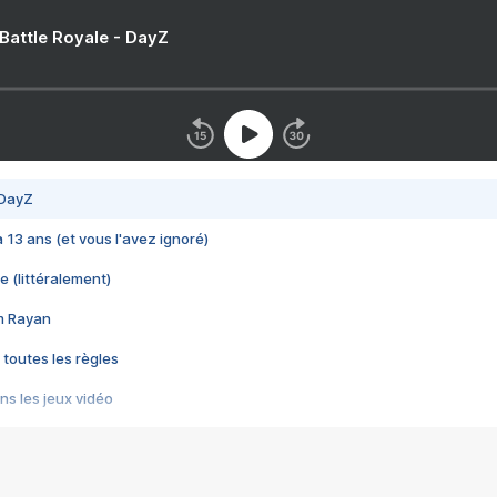
 Battle Royale - DayZ
 DayZ
 a 13 ans (et vous l'avez ignoré)
e (littéralement)
im Rayan
 toutes les règles
s les jeux vidéo
us choquant de Rockstar ? - Le scandale BULLY
e plus moche de Steam